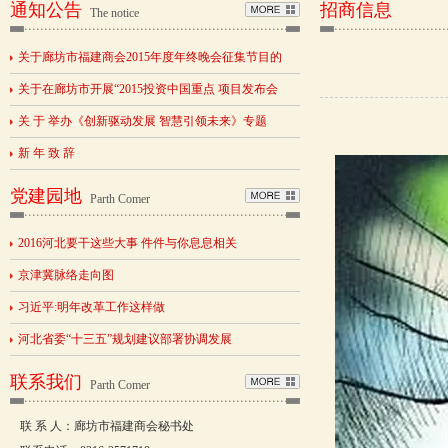
通知公告
招商信息
The notice
关于廊坊市福建商会2015年度年终晚会征集节目的
关于在廊坊市开展“2015投资中国重点 项目发布会
关 于 举办《创新驱动发展 智慧引领未来》专题
新 年 致 辞
党建园地
Parth Comer
2016河北要干这些大事 件件与你息息相关
京津冀脉络走向图
习近平:明年改革工作这样做
河北省委“十三五”规划建议部署协调发展
联系我们
Parth Comer
联 系 人：廊坊市福建商会秘书处