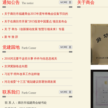
通知公告
关于商会
The notice
关于廊坊市福建商会2015年度年终晚会征集节目的
关于在廊坊市开展“2015投资中国重点 项目发布会
关 于 举办《创新驱动发展 智慧引领未来》专题
新 年 致 辞
党建园地
Parth Comer
2016河北要干这些大事 件件与你息息相关
京津冀脉络走向图
习近平:明年改革工作这样做
河北省委“十三五”规划建议部署协调发展
联系我们
Parth Comer
联 系 人：廊坊市福建商会秘书处