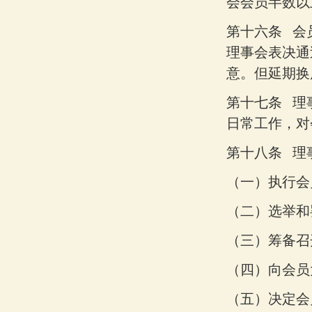
会会员半数以
第十六条
会
理事会表决通
意。但延期换
第十七条
理
日常工作，对
第十八条
理
（一）
执行会
（二）
选举和
（三）
筹备召
（四）
向会员
（五）
决定会