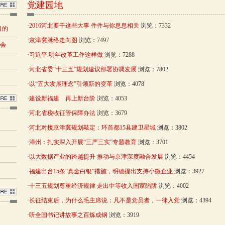
党建园地
·
2016河北要干这些大事 件件与你息息相关
浏览：7332
目的
·
京津冀脉络走向图
浏览：7497
布会
·
习近平:明年改革工作这样做
浏览：7288
题
·
河北省委“十三五”规划建议部署协调发展
浏览：7802
·
以“五大发展理念”引领新的变革
浏览：4078
·
建设新福建 再上新台阶
浏览：4053
·
河北省税收征管保障办法
浏览：3679
·
河北对接京津冀规划敲定：环首都15县建卫星城
浏览：3802
·
漳州：扎实深入开展“三严三实”专题教育
浏览：3701
·
以大数据产业的跨越提升 推动与京津深度融合发展
浏览：4454
·
福建出台15条“真金白银”措施，明确提出支持小微企业
浏览：3927
·
十三五规划尊重经济规律 走出中等收入国家陷阱
浏览：4002
·
长征结束后，为什么毛主席说：凡不是党员者，一律入党
浏览：4394
·
听全国书记讲故事之百炼成钢
浏览：3919