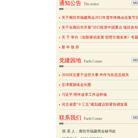
通知公告
The notice
关于廊坊市福建商会2015年度年终晚会征集节
关于在廊坊市开展“2015投资中国重点 项目发
关 于 举办《创新驱动发展 智慧引领未来》专
新 年 致 辞
党建园地
Parth Comer
2016河北要干这些大事 件件与你息息相关
京津冀脉络走向图
习近平:明年改革工作这样做
河北省委“十三五”规划建议部署协调发展
联系我们
Parth Comer
联 系 人：廊坊市福建商会秘书处