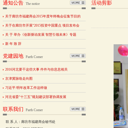
通知公告
活动剪影
The notice
关于廊坊市福建商会2015年度年终晚会征集节目的
关于在廊坊市开展“2015投资中国重点 项目发布会
关 于 举办《创新驱动发展 智慧引领未来》专题
新 年 致 辞
党建园地
Parth Comer
2016河北要干这些大事 件件与你息息相关
京津冀脉络走向图
习近平:明年改革工作这样做
河北省委“十三五”规划建议部署协调发展
联系我们
Parth Comer
联 系 人：廊坊市福建商会秘书处