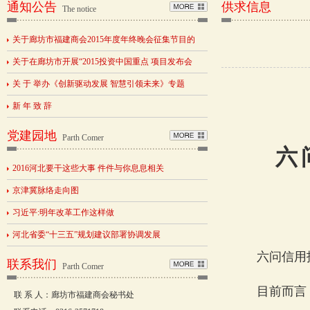
通知公告
供求信息
The notice
关于廊坊市福建商会2015年度年终晚会征集节目的
关于在廊坊市开展“2015投资中国重点 项目发布会
关 于 举办《创新驱动发展 智慧引领未来》专题
新 年 致 辞
党建园地
Parth Comer
六
2016河北要干这些大事 件件与你息息相关
京津冀脉络走向图
习近平:明年改革工作这样做
河北省委“十三五”规划建议部署协调发展
六问信用报
联系我们
Parth Comer
目前而言，
联 系 人：廊坊市福建商会秘书处